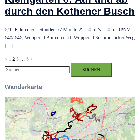
durch den Kothener Busch
6,91 Kilometer 1 Stunden 57 Minute ↗ 150 m ↘ 150 m ÖPNV:
640/ 646, Wuppertal Barmen nach Wuppertal Scharpenacker Weg
[…]
Seitennummerierung
<
1
2
3
…
6
>
der
Suchen
Beiträge
nach:
Wanderkarte