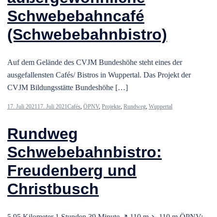
Schwebebahncafé
(Schwebebahnbistro)
Auf dem Gelände des CVJM Bundeshöhe steht eines der
ausgefallensten Cafés/ Bistros in Wuppertal. Das Projekt der
CVJM Bildungsstätte Bundeshöhe […]
17. Juli 2021
17. Juli 2021
Cafés
,
ÖPNV
,
Projekte
,
Rundweg
,
Wuppertal
Rundweg
Schwebebahnbistro:
Freudenberg und
Christbusch
5,95 Kilometer 1 Stunden 39 Minute ↗ 110 m ↘ 110 m ÖPNV: