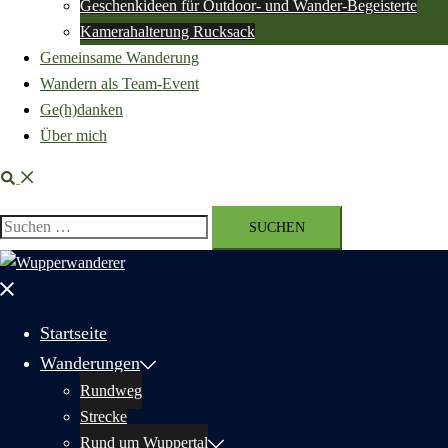
Geschenkideen für Outdoor- und Wander-Begeisterte
Kamerahalterung Rucksack
Gemeinsame Wanderung
Wandern als Team-Event
Ge(h)danken
Über mich
Suche
Suchen
nach:
Menü
schließen
Startseite
Wanderungen
Rundweg
Strecke
Rund um Wuppertal