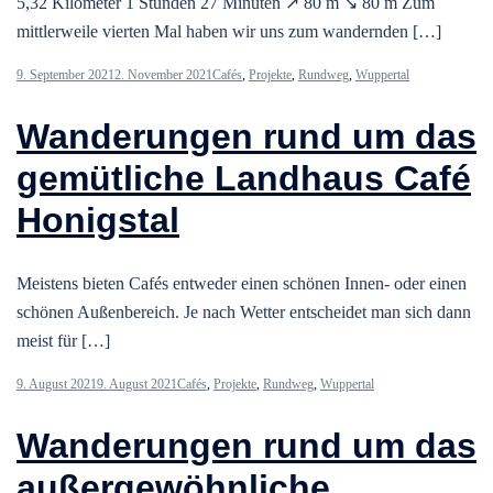
5,32 Kilometer 1 Stunden 27 Minuten ↗ 80 m ↘ 80 m Zum
mittlerweile vierten Mal haben wir uns zum wandernden […]
9. September 2021
2. November 2021
Cafés
,
Projekte
,
Rundweg
,
Wuppertal
Wanderungen rund um das
gemütliche Landhaus Café
Honigstal
Meistens bieten Cafés entweder einen schönen Innen- oder einen
schönen Außenbereich. Je nach Wetter entscheidet man sich dann
meist für […]
9. August 2021
9. August 2021
Cafés
,
Projekte
,
Rundweg
,
Wuppertal
Wanderungen rund um das
außergewöhnliche