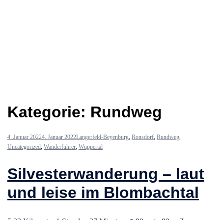
Kategorie:
Rundweg
4. Januar 2022
4. Januar 2022
Langerfeld-Beyenburg
,
Ronsdorf
,
Rundweg
,
Uncategorized
,
Wanderführer
,
Wuppertal
Silvesterwanderung – laut
und leise im Blombachtal