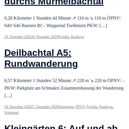
durchs Murmelbachtal
6,28 Kilometer 1 Stunden 44 Minute ↗ 110 m ↘ 110 m ÖPNV:
640/ 646 Barmen Bf – Wuppertal Toelleturm PKW: […]
29. Dezember 2020
29. Dezember 2020
Projekte
,
Rundweg
Deilbachtal A5:
Rundwanderung
6,57 Kilometer 1 Stunden 52 Minute ↗ 220 m ↘ 220 m ÖPNV: –
PKW: Parkplatz am Schmalen Zusammenfassung der Wanderung
[…]
26. Dezember 2020
27. Dezember 2020
Kleingärten
,
ÖPNV
,
Projekte
,
Rundweg
,
Wuppertal
Kleingärten 6: Auf und ab