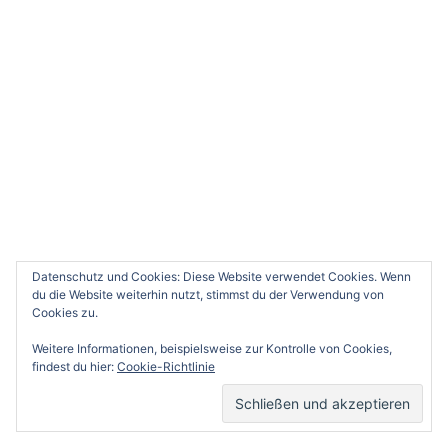
Impressum
Datenschutz
BLOG VIA E-MAIL ABONNIEREN
Gib deine E-Mail-Adresse an, um diesen Blog zu
abonnieren und Benachrichtigungen über neue
Beiträge via E-Mail zu erhalten.
Datenschutz und Cookies: Diese Website verwendet Cookies. Wenn
E-
du die Website weiterhin nutzt, stimmst du der Verwendung von
Mail-
Cookies zu.
Adresse
Weitere Informationen, beispielsweise zur Kontrolle von Cookies,
ABONNIEREN
findest du hier:
Cookie-Richtlinie