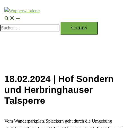
Suche
Menü
umschalten
Suchen
nach:
18.02.2024 | Hof Sondern
und Herbringhauser
Talsperre
Vom Wanderparkplatz Spieckern geht durch die Umgebung