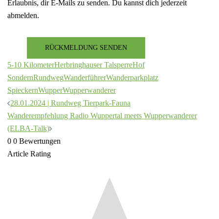
Erlaubnis, dir E-Mails zu senden. Du kannst dich jederzeit
abmelden.
RÜCKMELDUNG SENDEN
5-10 Kilometer
Herbringhauser Talsperre
Hof
Sondern
Rundweg
Wanderführer
Wanderparkplatz
Spieckern
Wupper
Wupperwanderer
Beitragsnavigation
28.01.2024 | Rundweg Tierpark-Fauna
Wanderempfehlung Radio Wuppertal meets Wupperwanderer
(ELBA-Talk)
0
0
Bewertungen
Article Rating