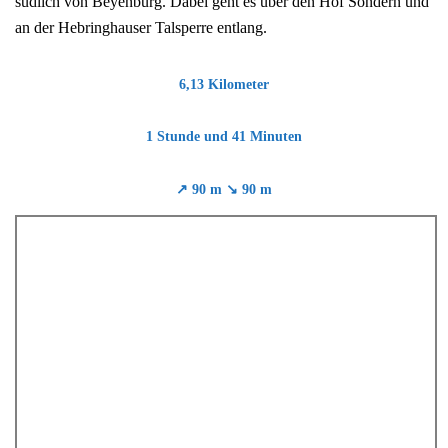
südlich von Beyenburg. Dabei geht es über den Hof Sondern und
an der Hebringhauser Talsperre entlang.
6,13 Kilometer
1 Stunde
und 41 Minuten
↗ 90 m ↘ 90 m