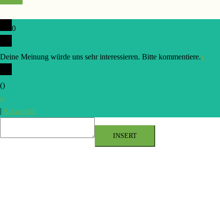
0
Deine Meinung würde uns sehr interessieren. Bitte kommentiere.
x
(
)
x
|
Antworten
INSERT