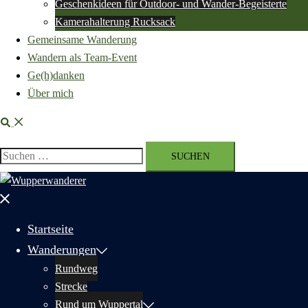
Geschenkideen für Outdoor- und Wander-Begeisterte
Kamerahalterung Rucksack
Gemeinsame Wanderung
Wandern als Team-Event
Ge(h)danken
Über mich
Suche
Suchen
nach:
Menü
schließen
Startseite
Wanderungen
Rundweg
Strecke
Rund um Wuppertal