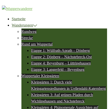
Zum
Inhalt
springen
Startseite
Wanderungen
Rundweg
Strecke
Rund um Wuppertal
Etappe 1: Wülfrath-Aprath – Dönberg
Etappe 2: Dönberg – Nächstebreck-Ost
Etappe 4: Beyenburg – Lüttringhausen
Etappe 3: Langerfeld – Beyenburg
Wuppertaler Kleingärten
Kleingärten 1: Durch viele
Kleingartensiedlungen in Uellendahl-Katernberg
Kleingärten 3: Auf grünen Pfaden durch
Wichlinghausen und Nächstebreck
Kleingärten 4: Phänomenale Aussichten auf