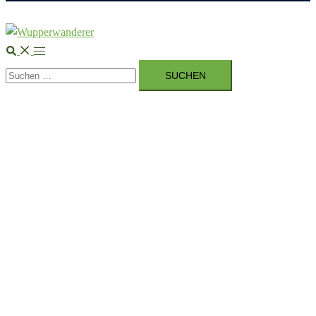
Suche
Menü
Suchen
umschalten
nach: