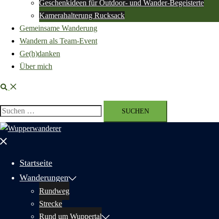
Geschenkideen für Outdoor- und Wander-Begeisterte
Kamerahalterung Rucksack
Gemeinsame Wanderung
Wandern als Team-Event
Ge(h)danken
Über mich
Suche
Suchen
nach:
Menü
schließen
Startseite
Wanderungen
Rundweg
Strecke
Rund um Wuppertal