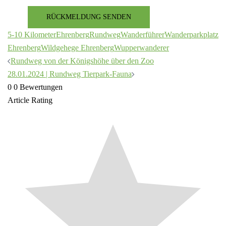
RÜCKMELDUNG SENDEN
5-10 Kilometer
Ehrenberg
Rundweg
Wanderführer
Wanderparkplatz
Ehrenberg
Wildgehege Ehrenberg
Wupperwanderer
Beitragsnavigation
Rundweg von der Königshöhe über den Zoo
28.01.2024 | Rundweg Tierpark-Fauna
0
0
Bewertungen
Article Rating