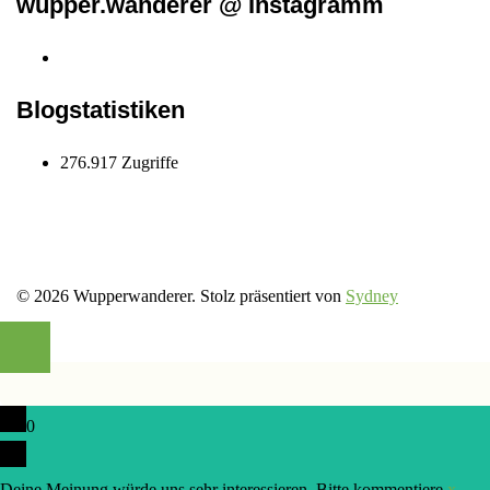
wupper.wanderer @ Instagramm
Instagram
wupper.wanderer
Blogstatistiken
276.917 Zugriffe
© 2026 Wupperwanderer. Stolz präsentiert von
Sydney
0
Deine Meinung würde uns sehr interessieren. Bitte kommentiere.
x