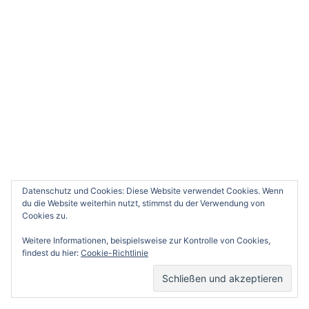
Impressum
Datenschutz
Datenschutz und Cookies: Diese Website verwendet Cookies. Wenn
du die Website weiterhin nutzt, stimmst du der Verwendung von
BLOG VIA E-MAIL ABONNIEREN
Cookies zu.
Gib deine E-Mail-Adresse an, um diesen Blog zu
Weitere Informationen, beispielsweise zur Kontrolle von Cookies,
abonnieren und Benachrichtigungen über neue
findest du hier:
Cookie-Richtlinie
Beiträge via E-Mail zu erhalten.
E-