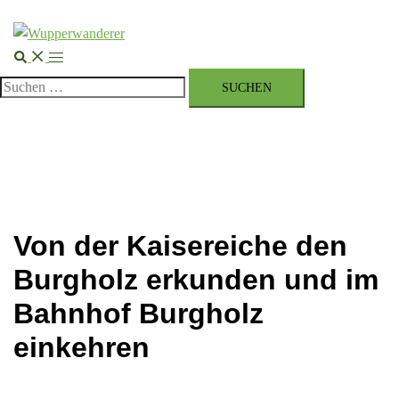
Suche
Menü
umschalten
Suchen
nach:
Von der Kaisereiche den
Burgholz erkunden und im
Bahnhof Burgholz
einkehren