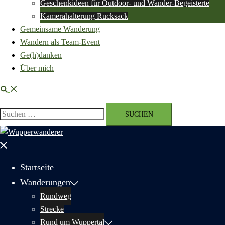
Geschenkideen für Outdoor- und Wander-Begeisterte
Kamerahalterung Rucksack
Gemeinsame Wanderung
Wandern als Team-Event
Ge(h)danken
Über mich
Suche
Suchen
nach:
Menü
schließen
Startseite
Wanderungen
Rundweg
Strecke
Rund um Wuppertal