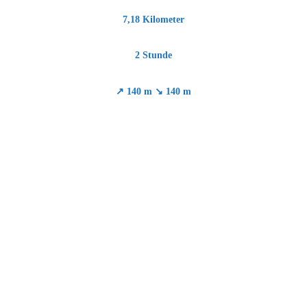
7,18 Kilometer
2 Stunde
↗ 140 m ↘ 140 m