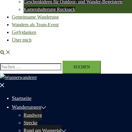
Geschenkideen für Outdoor- und Wander-Begeisterte
Kamerahalterung Rucksack
Gemeinsame Wanderung
Wandern als Team-Event
Ge(h)danken
Über mich
Suche
Suchen
nach:
Menü
schließen
Startseite
Wanderungen
Rundweg
Strecke
Rund um Wuppertal