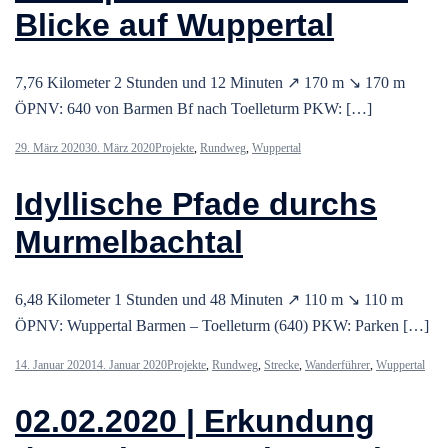
Blicke auf Wuppertal
7,76 Kilometer 2 Stunden und 12 Minuten ↗ 170 m ↘ 170 m
ÖPNV: 640 von Barmen Bf nach Toelleturm PKW: […]
29. März 2020
30. März 2020
Projekte
,
Rundweg
,
Wuppertal
Idyllische Pfade durchs
Murmelbachtal
6,48 Kilometer 1 Stunden und 48 Minuten ↗ 110 m ↘ 110 m
ÖPNV: Wuppertal Barmen – Toelleturm (640) PKW: Parken […]
14. Januar 2020
14. Januar 2020
Projekte
,
Rundweg
,
Strecke
,
Wanderführer
,
Wuppertal
02.02.2020 | Erkundung