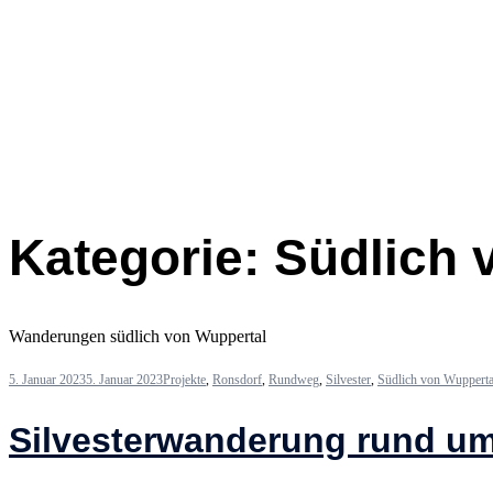
Kategorie:
Südlich 
Wanderungen südlich von Wuppertal
5. Januar 2023
5. Januar 2023
Projekte
,
Ronsdorf
,
Rundweg
,
Silvester
,
Südlich von Wupperta
Silvesterwanderung rund um