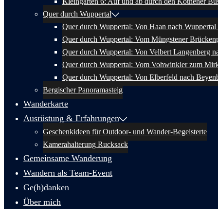
Kleingärten 6: Auf und ab durch den Kothener Bu
Quer durch Wuppertal
Quer durch Wuppertal: Von Haan nach Wuppertal 
Quer durch Wuppertal: Vom Müngstener Brückenp
Quer durch Wuppertal: Von Velbert Langenberg n
Quer durch Wuppertal: Vom Vohwinkler zum Mir
Quer durch Wuppertal: Von Elberfeld nach Beyen
Bergischer Panoramasteig
Wanderkarte
Ausrüstung & Erfahrungen
Geschenkideen für Outdoor- und Wander-Begeisterte
Kamerahalterung Rucksack
Gemeinsame Wanderung
Wandern als Team-Event
Ge(h)danken
Über mich