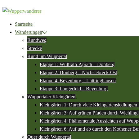
Zum
Inhalt
springen
Startseite
Wanderungen
Rundweg
Strecke
Rund um Wuppertal
Etappe 1: Wülfrath-Aprath – Dönberg
Etappe 2: Dönberg – Nächstebreck-Ost
Etappe 4: Beyenburg – Lüttringhausen
Etappe 3: Langerfeld – Beyenburg
Wuppertaler Kleingärten
Kleingärten 1: Durch viele Kleingartensiedlungen
Kleingärten 3: Auf grünen Pfaden durch Wichlin
Kleingärten 4: Phänomenale Aussichten auf Wuppe
Kleingärten 6: Auf und ab durch den Kothener Bu
Quer durch Wuppertal