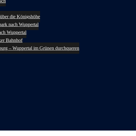
sch
über die Königshöhe
ark nach Wuppertal
ach Wuppertal
ker Bahnhof
burg – Wuppertal im Grünen durchqueren