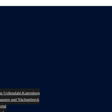
 in Uellendahl-Katernberg
ghausen und Nächstebreck
rtal