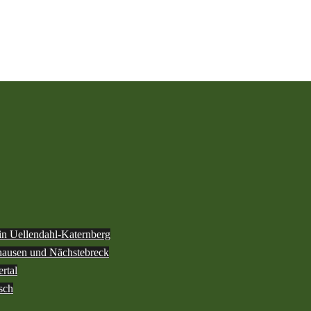
 in Uellendahl-Katernberg
ghausen und Nächstebreck
rtal
sch