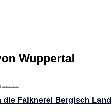
von Wuppertal
l
,
Wanderführer
 die Falknerei Bergisch Land