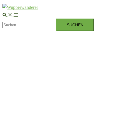
Suche
Menü
Suchen
umschalten
nach: