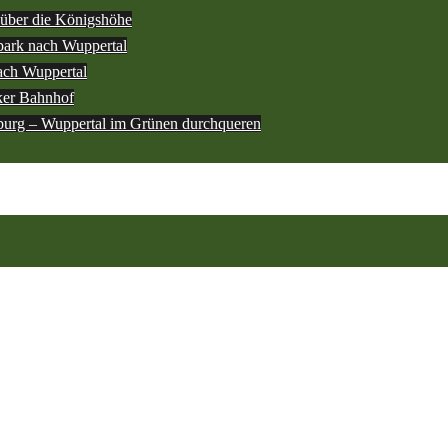
über die Königshöhe
ark nach Wuppertal
ach Wuppertal
ker Bahnhof
burg – Wuppertal im Grünen durchqueren