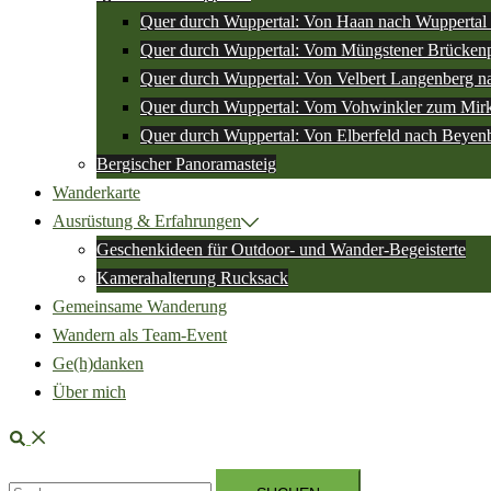
Quer durch Wuppertal: Von Haan nach Wuppertal 
Quer durch Wuppertal: Vom Müngstener Brückenp
Quer durch Wuppertal: Von Velbert Langenberg n
Quer durch Wuppertal: Vom Vohwinkler zum Mir
Quer durch Wuppertal: Von Elberfeld nach Beyen
Bergischer Panoramasteig
Wanderkarte
Ausrüstung & Erfahrungen
Geschenkideen für Outdoor- und Wander-Begeisterte
Kamerahalterung Rucksack
Gemeinsame Wanderung
Wandern als Team-Event
Ge(h)danken
Über mich
Suche
Suchen