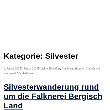
Kategorie:
Silvester
5. Januar 2023
5. Januar 2023
Projekte
,
Ronsdorf
,
Rundweg
,
Silvester
,
Südlich von
Wuppertal
,
Wanderführer
Silvesterwanderung rund
um die Falknerei Bergisch
Land