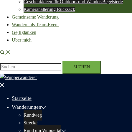
Geschenkideen für Outdoor- und Wander-Begeisterte
Kamerahalterung Rucksack
Gemeinsame Wanderung
Wandern als Team-Event
Ge(h)danken
Über mich
Suche
Suchen
nach:
Menü
schließen
Startseite
Wanderungen
Rundweg
Strecke
Rund um Wuppertal