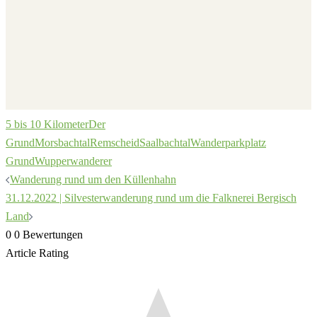
5 bis 10 Kilometer
Der
Grund
Morsbachtal
Remscheid
Saalbachtal
Wanderparkplatz
Grund
Wupperwanderer
Beitragsnavigation
Wanderung rund um den Küllenhahn
31.12.2022 | Silvesterwanderung rund um die Falknerei Bergisch
Land
0
0
Bewertungen
Article Rating