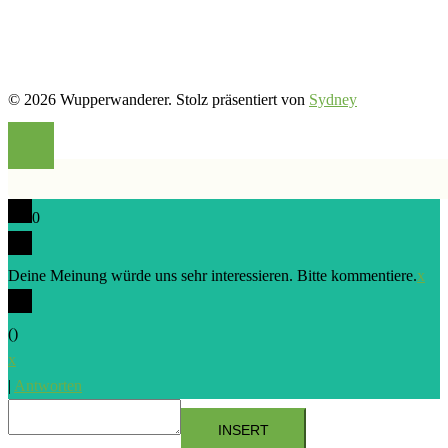
© 2026 Wupperwanderer. Stolz präsentiert von
Sydney
0
Deine Meinung würde uns sehr interessieren. Bitte kommentiere.
x
(
)
x
|
Antworten
INSERT