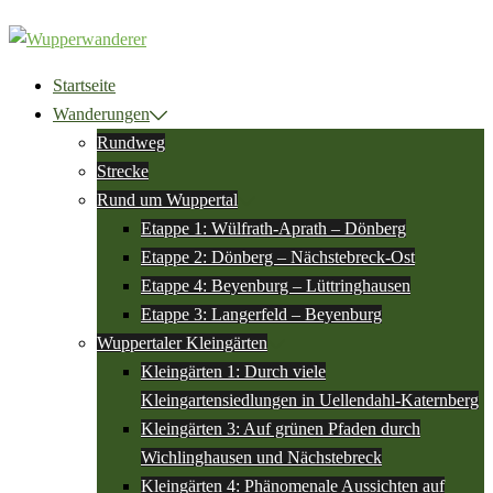
Zum
Inhalt
springen
Startseite
Wanderungen
Rundweg
Strecke
Rund um Wuppertal
Etappe 1: Wülfrath-Aprath – Dönberg
Etappe 2: Dönberg – Nächstebreck-Ost
Etappe 4: Beyenburg – Lüttringhausen
Etappe 3: Langerfeld – Beyenburg
Wuppertaler Kleingärten
Kleingärten 1: Durch viele
Kleingartensiedlungen in Uellendahl-Katernberg
Kleingärten 3: Auf grünen Pfaden durch
Wichlinghausen und Nächstebreck
Kleingärten 4: Phänomenale Aussichten auf