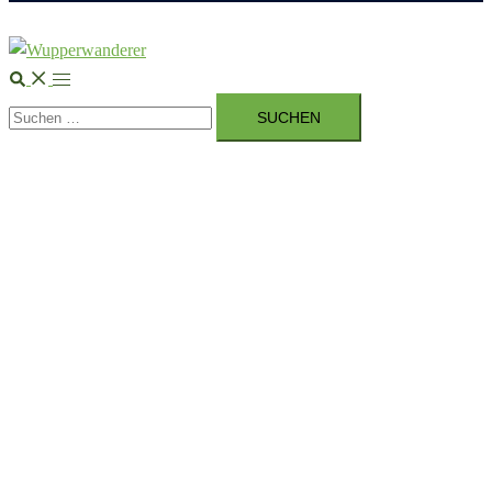
Suche
Menü
Suchen
umschalten
nach: