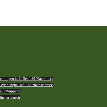
iedlungen in Uellendahl-Katernberg
h Wichlinghausen und Nächstebreck
 auf Wuppertal
othener Busch