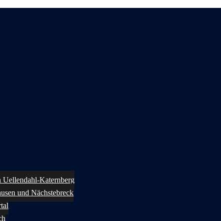
in Uellendahl-Katernberg
ausen und Nächstebreck
tal
ch