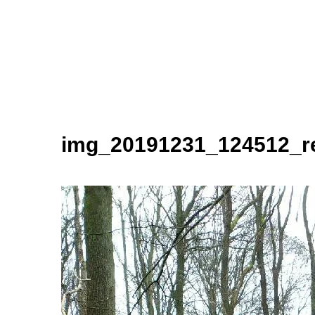
img_20191231_124512_r