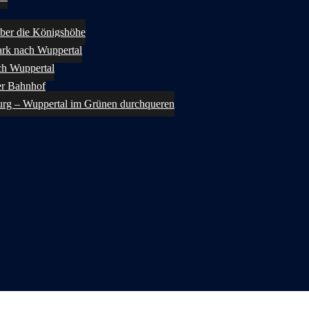
ber die Königshöhe
rk nach Wuppertal
ch Wuppertal
er Bahnhof
urg – Wuppertal im Grünen durchqueren