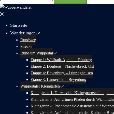
nach:
Menü
schließen
Startseite
Wanderungen
Rundweg
Strecke
Rund um Wuppertal
Etappe 1: Wülfrath-Aprath – Dönberg
Etappe 2: Dönberg – Nächstebreck-Ost
Etappe 4: Beyenburg – Lüttringhausen
Etappe 3: Langerfeld – Beyenburg
Wuppertaler Kleingärten
Kleingärten 1: Durch viele Kleingartensiedlungen 
Kleingärten 3: Auf grünen Pfaden durch Wichlingh
Kleingärten 4: Phänomenale Aussichten auf Wupper
Kleingärten 6: Auf und ab durch den Kothener Bus