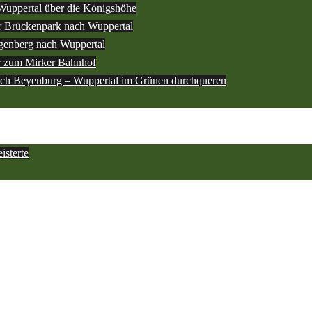
Wuppertal über die Königshöhe
 Brückenpark nach Wuppertal
genberg nach Wuppertal
r zum Mirker Bahnhof
ach Beyenburg – Wuppertal im Grünen durchqueren
sterte