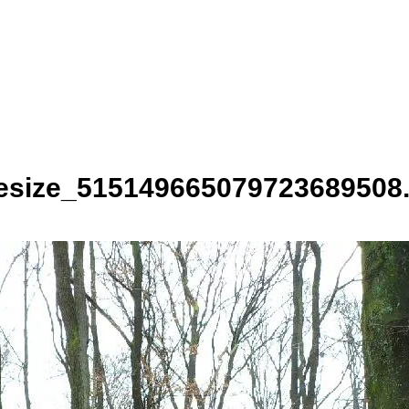
esize_515149665079723689508.