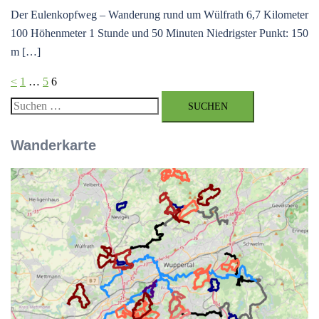
Der Eulenkopfweg – Wanderung rund um Wülfrath 6,7 Kilometer
100 Höhenmeter 1 Stunde und 50 Minuten Niedrigster Punkt: 150
m […]
Seitennummerierung
<
1
…
5
6
der
Suchen
Beiträge
nach:
Wanderkarte