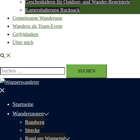
Geschenkideen für Outdoor- und Wander-Begeisterte
Kamerahalterung Rucksack
Gemeinsame Wanderung
Wandern als Team-Event
Ge(h)danken
Über mich
Suche
Suchen
nach:
Menü
schließen
Startseite
Wanderungen
Rundweg
Strecke
Rund um Wuppertal