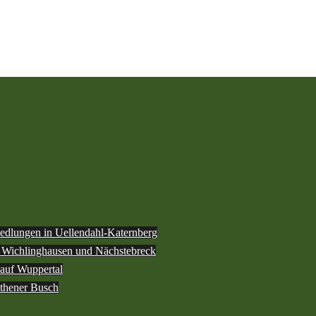
iedlungen in Uellendahl-Katernberg
h Wichlinghausen und Nächstebreck
 auf Wuppertal
othener Busch