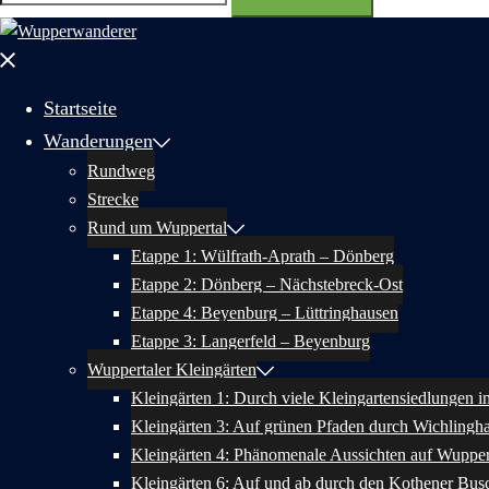
nach:
Menü
schließen
Startseite
Wanderungen
Rundweg
Strecke
Rund um Wuppertal
Etappe 1: Wülfrath-Aprath – Dönberg
Etappe 2: Dönberg – Nächstebreck-Ost
Etappe 4: Beyenburg – Lüttringhausen
Etappe 3: Langerfeld – Beyenburg
Wuppertaler Kleingärten
Kleingärten 1: Durch viele Kleingartensiedlungen 
Kleingärten 3: Auf grünen Pfaden durch Wichlingh
Kleingärten 4: Phänomenale Aussichten auf Wupper
Kleingärten 6: Auf und ab durch den Kothener Bus