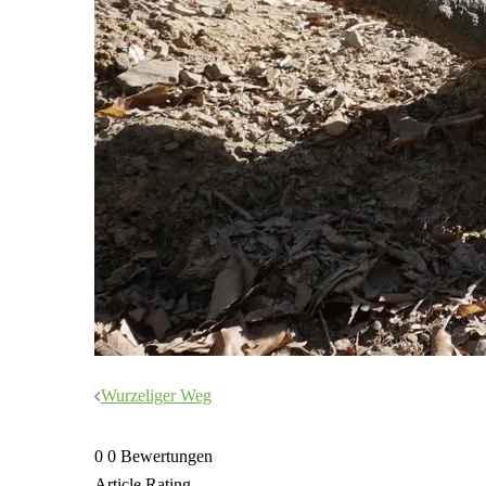
Beitragsnavigation
Wurzeliger Weg
0
0
Bewertungen
Article Rating