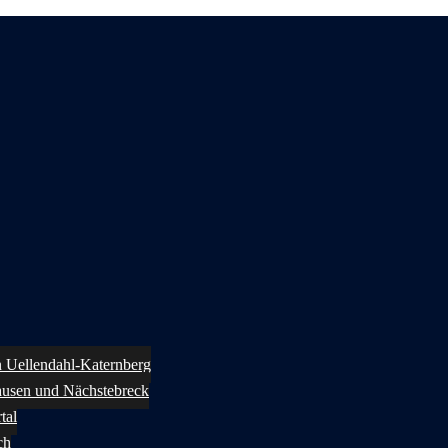
in Uellendahl-Katernberg
ausen und Nächstebreck
tal
ch