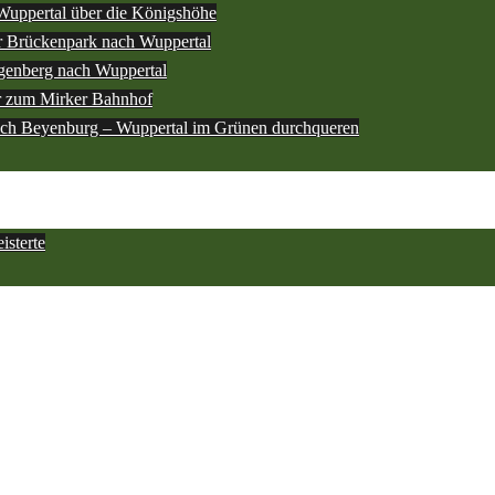
Wuppertal über die Königshöhe
 Brückenpark nach Wuppertal
genberg nach Wuppertal
r zum Mirker Bahnhof
ach Beyenburg – Wuppertal im Grünen durchqueren
sterte