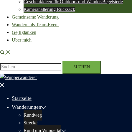
Geschenkideen für Outdoor- und Wander-Begeisterte
Kamerahalterung Rucksack
Gemeinsame Wanderung
Wandern als Team-Event
Ge(h)danken
Über mich
Suche
Suchen
nach:
Menü
schließen
Startseite
Wanderungen
Rundweg
Strecke
Rund um Wuppertal