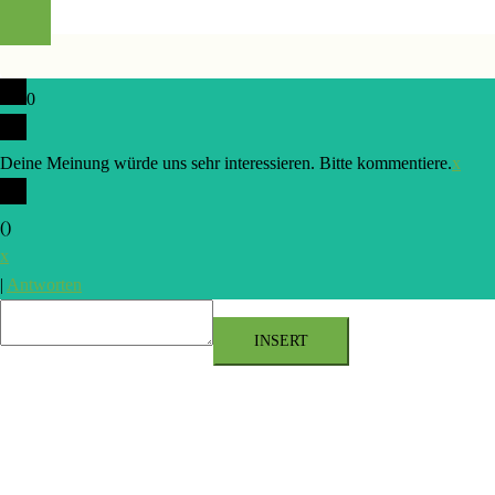
0
Deine Meinung würde uns sehr interessieren. Bitte kommentiere.
x
(
)
x
|
Antworten
INSERT