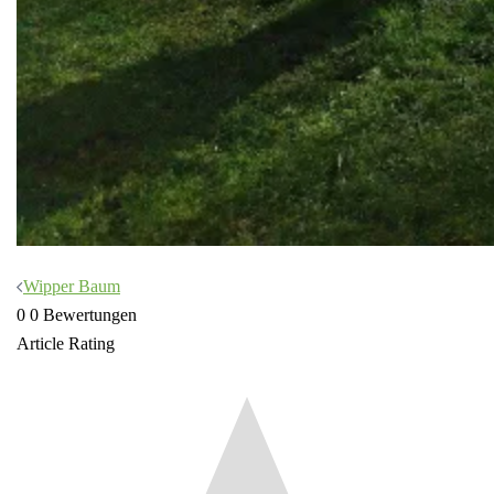
Beitragsnavigation
Wipper Baum
0
0
Bewertungen
Article Rating