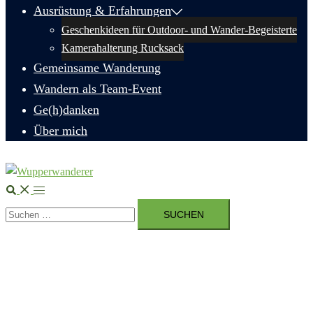
Ausrüstung & Erfahrungen
Geschenkideen für Outdoor- und Wander-Begeisterte
Kamerahalterung Rucksack
Gemeinsame Wanderung
Wandern als Team-Event
Ge(h)danken
Über mich
Suche
Menü
Suchen
umschalten
nach: