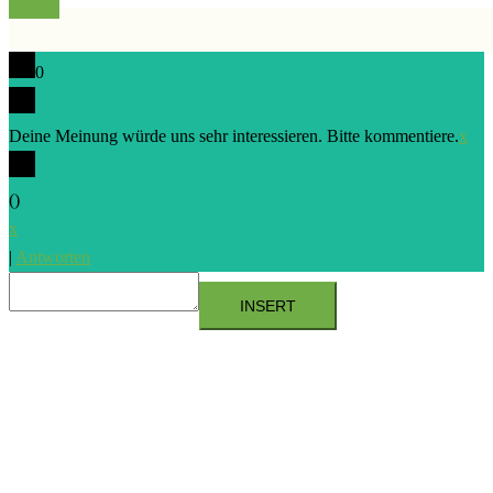
0
Deine Meinung würde uns sehr interessieren. Bitte kommentiere.
x
(
)
x
|
Antworten
INSERT