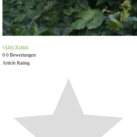
Beitragsnavigation
Alter Kotten
0
0
Bewertungen
Article Rating