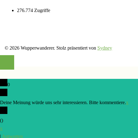
276.774 Zugriffe
© 2026 Wupperwanderer. Stolz präsentiert von
Sydney
0
Deine Meinung würde uns sehr interessieren. Bitte kommentiere.
x
(
)
x
|
Antworten