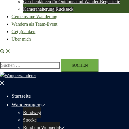
Geschenkideen für Outdoor- und Wander-Begeisterte
Kamerahalterung Rucksack
Gemeinsame Wanderung
Wandern als Team-Event
Ge(h)danken
Über mich
Suche
Suchen
nach:
Menü
schließen
Startseite
Wanderungen
Rundweg
Strecke
Rund um Wuppertal