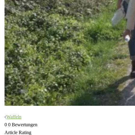
Beitragsnavigation
Waffeln
0
0
Bewertungen
Article Rating