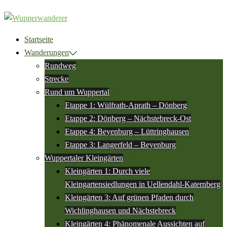
Zum
Inhalt
springen
Startseite
Wanderungen
Rundweg
Strecke
Rund um Wuppertal
Etappe 1: Wülfrath-Aprath – Dönberg
Etappe 2: Dönberg – Nächstebreck-Ost
Etappe 4: Beyenburg – Lüttringhausen
Etappe 3: Langerfeld – Beyenburg
Wuppertaler Kleingärten
Kleingärten 1: Durch viele
Kleingartensiedlungen in Uellendahl-Katernberg
Kleingärten 3: Auf grünen Pfaden durch
Wichlinghausen und Nächstebreck
Kleingärten 4: Phänomenale Aussichten auf