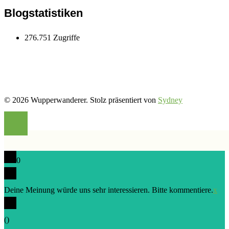
wupper.wanderer
Blogstatistiken
276.751 Zugriffe
© 2026 Wupperwanderer. Stolz präsentiert von
Sydney
0
Deine Meinung würde uns sehr interessieren. Bitte kommentiere.
x
(
)