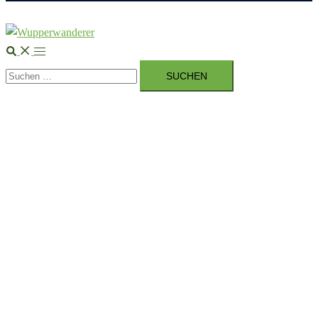
Suche
Menü
Suchen
umschalten
nach: