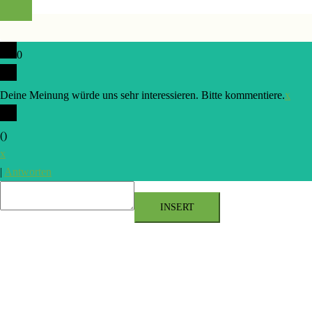
0
Deine Meinung würde uns sehr interessieren. Bitte kommentiere.
x
(
)
x
|
Antworten
INSERT