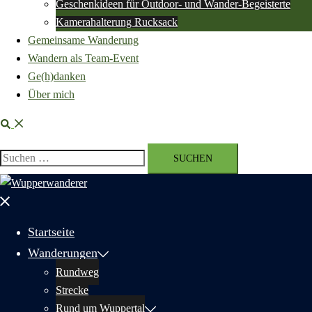
Geschenkideen für Outdoor- und Wander-Begeisterte
Kamerahalterung Rucksack
Gemeinsame Wanderung
Wandern als Team-Event
Ge(h)danken
Über mich
Suche
Suchen
nach:
Menü
schließen
Startseite
Wanderungen
Rundweg
Strecke
Rund um Wuppertal