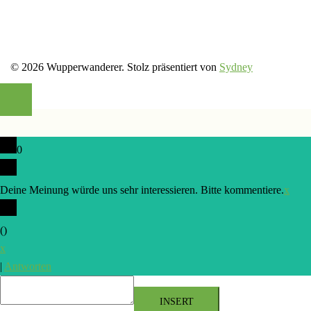
© 2026 Wupperwanderer. Stolz präsentiert von
Sydney
0
Deine Meinung würde uns sehr interessieren. Bitte kommentiere.
x
(
)
x
|
Antworten
INSERT