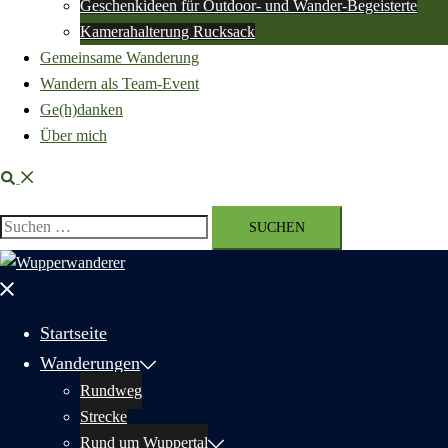
Geschenkideen für Outdoor- und Wander-Begeisterte
Kamerahalterung Rucksack
Gemeinsame Wanderung
Wandern als Team-Event
Ge(h)danken
Über mich
Suche
Suchen
nach:
Menü
schließen
Startseite
Wanderungen
Rundweg
Strecke
Rund um Wuppertal