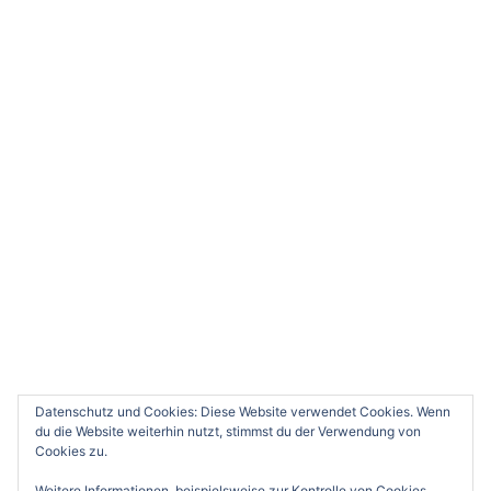
© 2026 Wupperwanderer. Stolz präsentiert von
Sydney
0
Deine Meinung würde uns sehr interessieren. Bitte
kommentiere.
x
(
)
x
|
Antworten
Datenschutz und Cookies: Diese Website verwendet Cookies. Wenn
du die Website weiterhin nutzt, stimmst du der Verwendung von
Cookies zu.
Weitere Informationen, beispielsweise zur Kontrolle von Cookies,