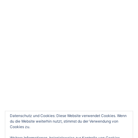
© 2026 Wupperwanderer. Stolz präsentiert von
Sydney
0
Deine Meinung würde uns sehr interessieren. Bitte
kommentiere.
x
(
)
x
|
Antworten
Datenschutz und Cookies: Diese Website verwendet Cookies. Wenn
du die Website weiterhin nutzt, stimmst du der Verwendung von
Cookies zu.
Weitere Informationen, beispielsweise zur Kontrolle von Cookies,