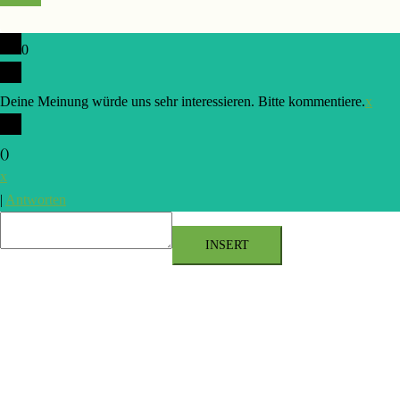
0
Deine Meinung würde uns sehr interessieren. Bitte kommentiere.
x
(
)
x
|
Antworten
INSERT