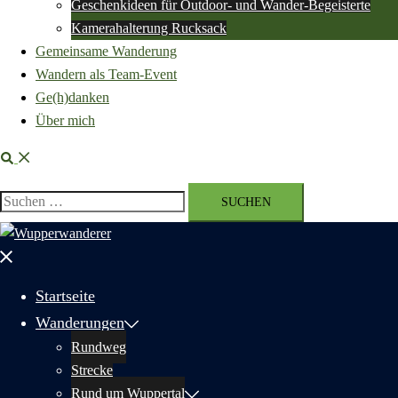
Geschenkideen für Outdoor- und Wander-Begeisterte
Kamerahalterung Rucksack
Gemeinsame Wanderung
Wandern als Team-Event
Ge(h)danken
Über mich
Suche
Suchen
nach:
Menü
schließen
Startseite
Wanderungen
Rundweg
Strecke
Rund um Wuppertal