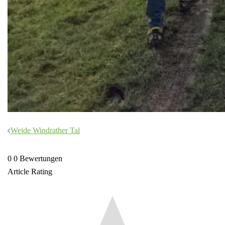
Beitragsnavigation
Weide Windrather Tal
0
0
Bewertungen
Article Rating