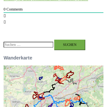
0
Comments
Suchen
nach:
Wanderkarte