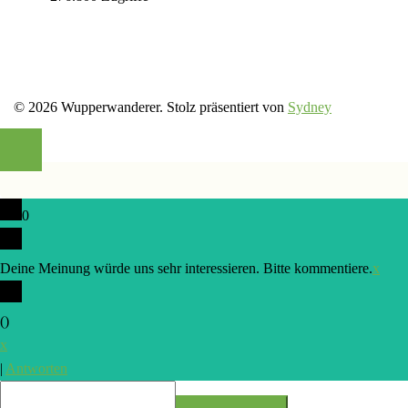
© 2026 Wupperwanderer. Stolz präsentiert von
Sydney
0
Deine Meinung würde uns sehr interessieren. Bitte kommentiere.
x
(
)
x
|
Antworten