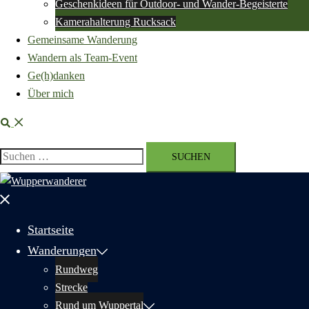
Geschenkideen für Outdoor- und Wander-Begeisterte
Kamerahalterung Rucksack
Gemeinsame Wanderung
Wandern als Team-Event
Ge(h)danken
Über mich
Suche
Suchen
nach:
Menü
schließen
Startseite
Wanderungen
Rundweg
Strecke
Rund um Wuppertal