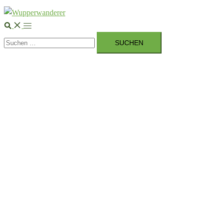
Suche
Menü
Suchen
umschalten
nach: