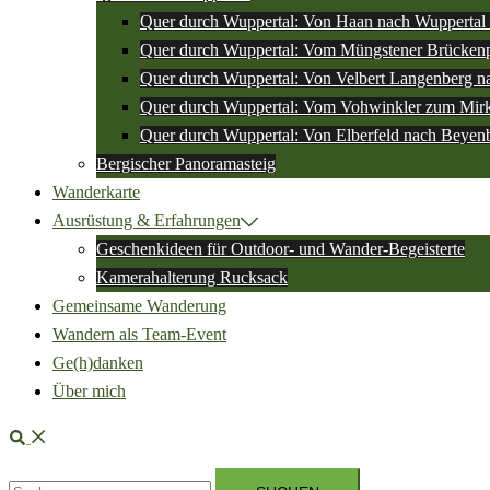
Quer durch Wuppertal: Von Haan nach Wuppertal 
Quer durch Wuppertal: Vom Müngstener Brückenp
Quer durch Wuppertal: Von Velbert Langenberg n
Quer durch Wuppertal: Vom Vohwinkler zum Mir
Quer durch Wuppertal: Von Elberfeld nach Beyen
Bergischer Panoramasteig
Wanderkarte
Ausrüstung & Erfahrungen
Geschenkideen für Outdoor- und Wander-Begeisterte
Kamerahalterung Rucksack
Gemeinsame Wanderung
Wandern als Team-Event
Ge(h)danken
Über mich
Suche
Suchen