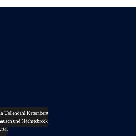
 in Uellendahl-Katernberg
ghausen und Nächstebreck
rtal