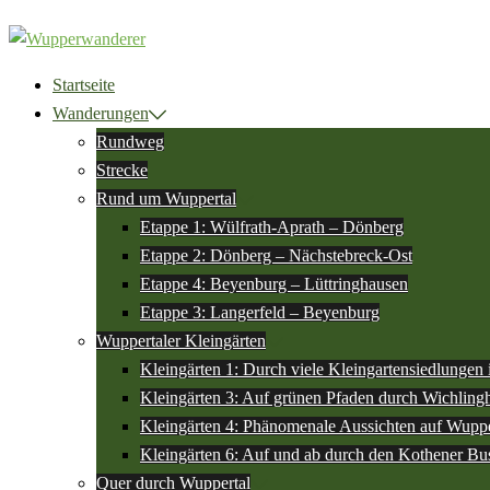
Zum
Inhalt
springen
Startseite
Wanderungen
Rundweg
Strecke
Rund um Wuppertal
Etappe 1: Wülfrath-Aprath – Dönberg
Etappe 2: Dönberg – Nächstebreck-Ost
Etappe 4: Beyenburg – Lüttringhausen
Etappe 3: Langerfeld – Beyenburg
Wuppertaler Kleingärten
Kleingärten 1: Durch viele Kleingartensiedlungen
Kleingärten 3: Auf grünen Pfaden durch Wichlin
Kleingärten 4: Phänomenale Aussichten auf Wuppe
Kleingärten 6: Auf und ab durch den Kothener Bu
Quer durch Wuppertal