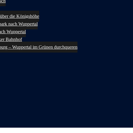
sch
über die Königshöhe
ark nach Wuppertal
ach Wuppertal
ker Bahnhof
burg – Wuppertal im Grünen durchqueren