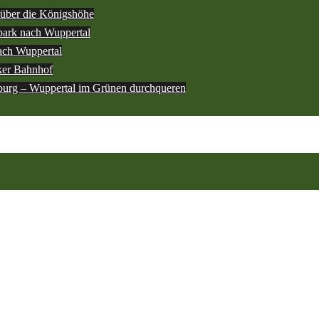
über die Königshöhe
ark nach Wuppertal
ach Wuppertal
ker Bahnhof
burg – Wuppertal im Grünen durchqueren