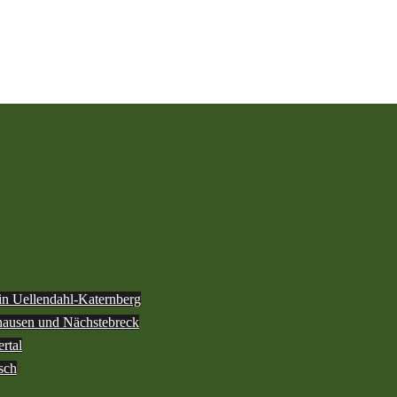
 in Uellendahl-Katernberg
ghausen und Nächstebreck
rtal
sch