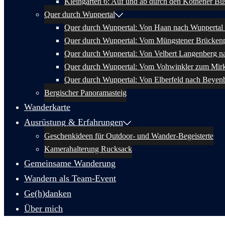
Kleingärten 6: Auf und ab durch den Kothener Bu
Quer durch Wuppertal
Quer durch Wuppertal: Von Haan nach Wuppertal 
Quer durch Wuppertal: Vom Müngstener Brückenp
Quer durch Wuppertal: Von Velbert Langenberg n
Quer durch Wuppertal: Vom Vohwinkler zum Mir
Quer durch Wuppertal: Von Elberfeld nach Beyen
Bergischer Panoramasteig
Wanderkarte
Ausrüstung & Erfahrungen
Geschenkideen für Outdoor- und Wander-Begeisterte
Kamerahalterung Rucksack
Gemeinsame Wanderung
Wandern als Team-Event
Ge(h)danken
Über mich