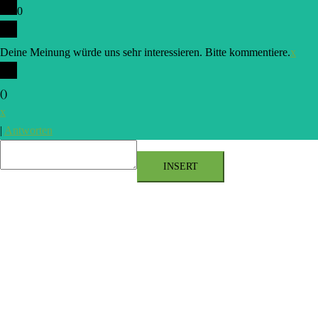
0
Deine Meinung würde uns sehr interessieren. Bitte kommentiere.
x
(
)
x
|
Antworten
INSERT