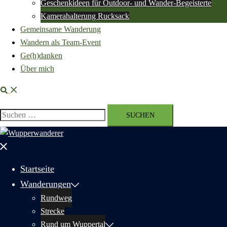
Geschenkideen für Outdoor- und Wander-Begeisterte
Kamerahalterung Rucksack
Gemeinsame Wanderung
Wandern als Team-Event
Ge(h)danken
Über mich
Suche
Suchen
nach:
Menü
schließen
Startseite
Wanderungen
Rundweg
Strecke
Rund um Wuppertal