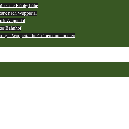
über die Königshöhe
ark nach Wuppertal
ach Wuppertal
ker Bahnhof
burg – Wuppertal im Grünen durchqueren