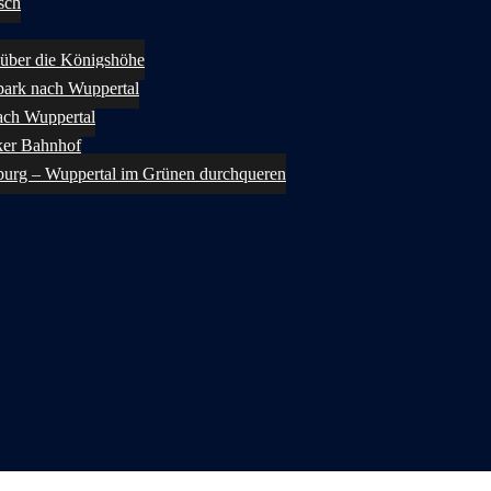
sch
über die Königshöhe
ark nach Wuppertal
ach Wuppertal
ker Bahnhof
burg – Wuppertal im Grünen durchqueren