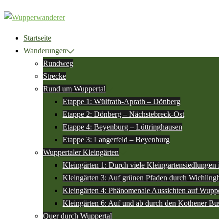
Zum
Inhalt
springen
Startseite
Wanderungen
Rundweg
Strecke
Rund um Wuppertal
Etappe 1: Wülfrath-Aprath – Dönberg
Etappe 2: Dönberg – Nächstebreck-Ost
Etappe 4: Beyenburg – Lüttringhausen
Etappe 3: Langerfeld – Beyenburg
Wuppertaler Kleingärten
Kleingärten 1: Durch viele Kleingartensiedlungen
Kleingärten 3: Auf grünen Pfaden durch Wichlin
Kleingärten 4: Phänomenale Aussichten auf Wuppe
Kleingärten 6: Auf und ab durch den Kothener Bu
Quer durch Wuppertal