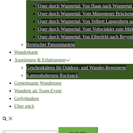
Quer durch Wuppertal: Von Haan nach Wuppertal 
Quer durch Wuppertal: Vom Müngstener Brückenp
Quer durch Wuppertal: Von Velbert Langenberg n
Quer durch Wuppertal: Vom Vohwinkler zum Mir
Quer durch Wuppertal: Von Elberfeld nach Beyen
Bergischer Panoramasteig
Wanderkarte
Ausrüstung & Erfahrungen
Geschenkideen für Outdoor- und Wander-Begeisterte
Kamerahalterung Rucksack
Gemeinsame Wanderung
Wandern als Team-Event
Ge(h)danken
Über mich
Suche
Suchen