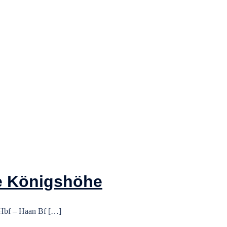
ie Königshöhe
 Hbf – Haan Bf […]