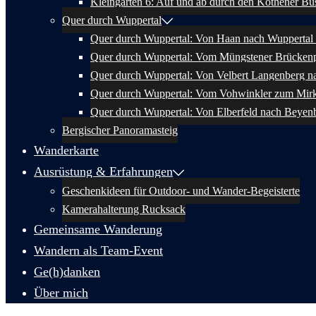
Kleingärten 6: Auf und ab durch den Kothener Bu
Quer durch Wuppertal
Quer durch Wuppertal: Von Haan nach Wuppertal 
Quer durch Wuppertal: Vom Müngstener Brückenp
Quer durch Wuppertal: Von Velbert Langenberg n
Quer durch Wuppertal: Vom Vohwinkler zum Mir
Quer durch Wuppertal: Von Elberfeld nach Beyen
Bergischer Panoramasteig
Wanderkarte
Ausrüstung & Erfahrungen
Geschenkideen für Outdoor- und Wander-Begeisterte
Kamerahalterung Rucksack
Gemeinsame Wanderung
Wandern als Team-Event
Ge(h)danken
Über mich