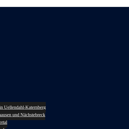
 in Uellendahl-Katernberg
ghausen und Nächstebreck
rtal