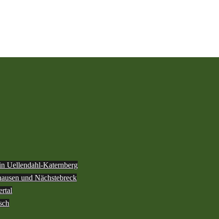
 in Uellendahl-Katernberg
ghausen und Nächstebreck
rtal
sch