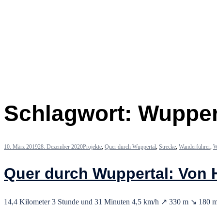
Schlagwort:
Wupper
10. März 2019
28. Dezember 2020
Projekte
,
Quer durch Wuppertal
,
Strecke
,
Wanderführer
,
W
Quer durch Wuppertal: Von 
14,4 Kilometer 3 Stunde und 31 Minuten 4,5 km/h ↗ 330 m ↘ 180 m 