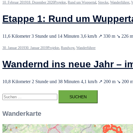
10. Februar 2019
18. Dezember 2020
Projekte
,
Rund um Wuppertal
,
Strecke
,
Wanderführer
,
W
Etappe 1: Rund um Wupperta
11,6 Kilometer 3 Stunde und 14 Minuten 3,6 km/h ↗ 330 m ↘ 226 m
30. Januar 2019
30. Januar 2019
Projekte
,
Rundweg
,
Wanderführer
Wandernd ins neue Jahr – i
10,8 Kilometer 2 Stunde und 38 Minuten 4,1 km/h ↗ 200 m ↘ 200 m
Suchen
nach:
Wanderkarte