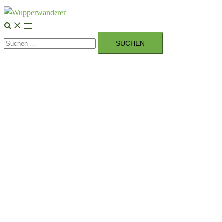
Suche
Menü
Suchen
umschalten
nach: