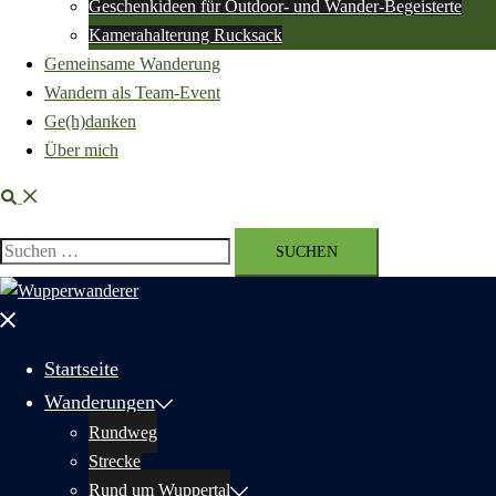
Geschenkideen für Outdoor- und Wander-Begeisterte
Kamerahalterung Rucksack
Gemeinsame Wanderung
Wandern als Team-Event
Ge(h)danken
Über mich
Suche
Suchen
nach:
Menü
schließen
Startseite
Wanderungen
Rundweg
Strecke
Rund um Wuppertal