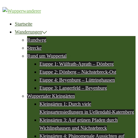
Zum
Inhalt
springen
Startseite
Wanderungen
Rundweg
Strecke
Rund um Wuppertal
Etappe 1: Wülfrath-Aprath – Dönberg
Etappe 2: Dönberg – Nächstebreck-Ost
Etappe 4: Beyenburg – Lüttringhausen
Etappe 3: Langerfeld – Beyenburg
Wuppertaler Kleingärten
Kleingärten 1: Durch viele
Kleingartensiedlungen in Uellendahl-Katernberg
Kleingärten 3: Auf grünen Pfaden durch
Wichlinghausen und Nächstebreck
Kleingärten 4: Phänomenale Aussichten auf