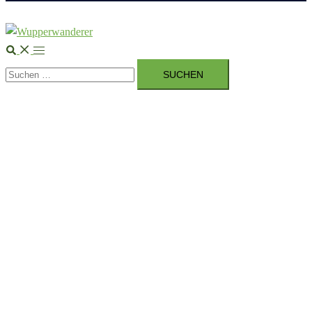
Suche
Menü
Suchen
umschalten
nach: