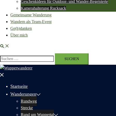
Geschenkideen für Outdoor- und Wander-Begeisterte
Kamerahalterung Rucksack
Gemeinsame Wanderung
Wandern als Team-Event
Ge(h)danken
Über mich
Suche
Suchen
nach:
Menü
schließen
Startseite
Wanderungen
Rundweg
Strecke
Rund um Wuppertal