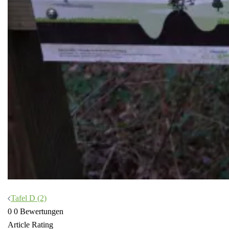
Beitragsnavigation
Tafel D (2)
0
0
Bewertungen
Article Rating