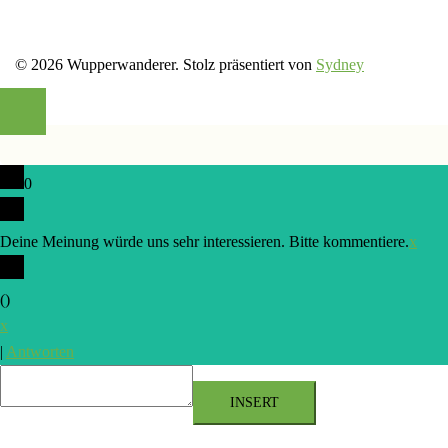
© 2026 Wupperwanderer. Stolz präsentiert von
Sydney
0
Deine Meinung würde uns sehr interessieren. Bitte kommentiere.
x
(
)
x
|
Antworten
INSERT