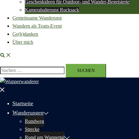
Geschenkideen für Outdoor- und Wander-Begeisterte
Kamerahalterung Rucksack
Gemeinsame Wanderung
Wandern als Team-Event
Ge(h)danken
Über mich
Suche
Suchen
nach:
Menü
schließen
Startseite
Wanderungen
Rundweg
Strecke
Rund um Wuppertal