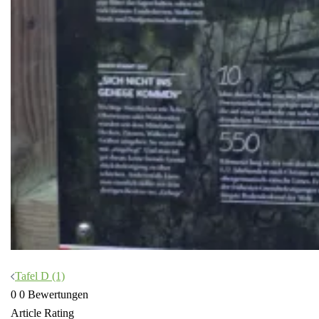
Beitragsnavigation
Tafel D (1)
0
0
Bewertungen
Article Rating