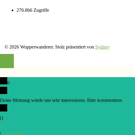
276.866 Zugriffe
© 2026 Wupperwanderer. Stolz präsentiert von
Sydney
0
Deine Meinung würde uns sehr interessieren. Bitte kommentiere.
x
(
)
x
|
Antworten