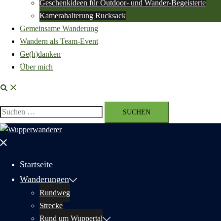
Geschenkideen für Outdoor- und Wander-Begeisterte
Kamerahalterung Rucksack
Gemeinsame Wanderung
Wandern als Team-Event
Ge(h)danken
Über mich
Suche
Suchen
nach:
Menü
schließen
Startseite
Wanderungen
Rundweg
Strecke
Rund um Wuppertal