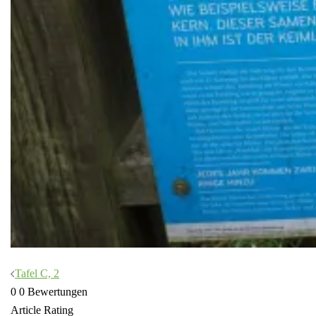
Beitragsnavigation
Tafel C, 2
0
0
Bewertungen
Article Rating