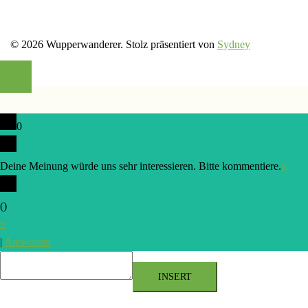
© 2026 Wupperwanderer. Stolz präsentiert von
Sydney
0
Deine Meinung würde uns sehr interessieren. Bitte kommentiere.
x
(
)
x
|
Antworten
INSERT