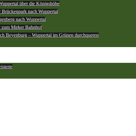
Wuppertal über die Königshöhe
 Brückenpark nach Wuppertal
genberg nach Wuppertal
r zum Mirker Bahnhof
ach Beyenburg – Wuppertal im Grünen durchqueren
sterte