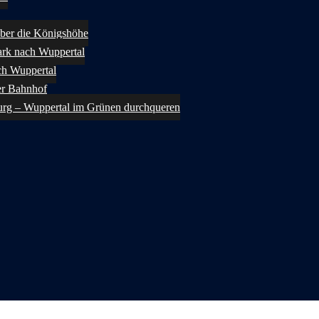
ber die Königshöhe
rk nach Wuppertal
ch Wuppertal
er Bahnhof
urg – Wuppertal im Grünen durchqueren