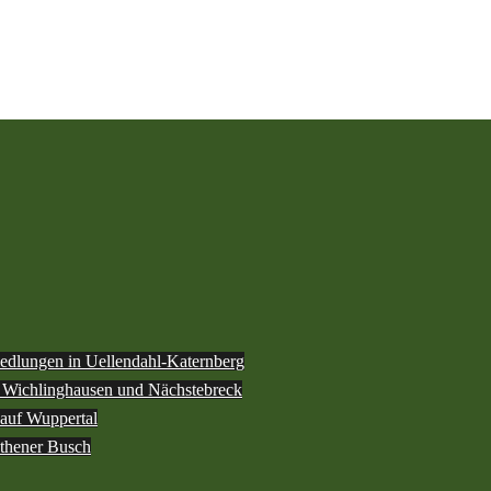
iedlungen in Uellendahl-Katernberg
h Wichlinghausen und Nächstebreck
 auf Wuppertal
othener Busch