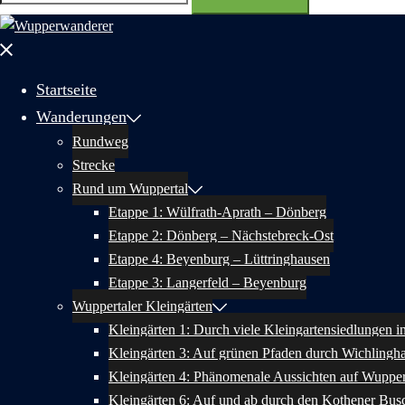
nach:
Menü
schließen
Startseite
Wanderungen
Rundweg
Strecke
Rund um Wuppertal
Etappe 1: Wülfrath-Aprath – Dönberg
Etappe 2: Dönberg – Nächstebreck-Ost
Etappe 4: Beyenburg – Lüttringhausen
Etappe 3: Langerfeld – Beyenburg
Wuppertaler Kleingärten
Kleingärten 1: Durch viele Kleingartensiedlungen 
Kleingärten 3: Auf grünen Pfaden durch Wichlingh
Kleingärten 4: Phänomenale Aussichten auf Wupper
Kleingärten 6: Auf und ab durch den Kothener Bus