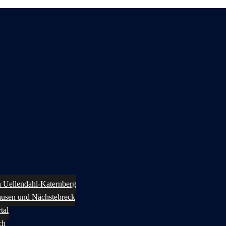
in Uellendahl-Katernberg
ausen und Nächstebreck
tal
ch