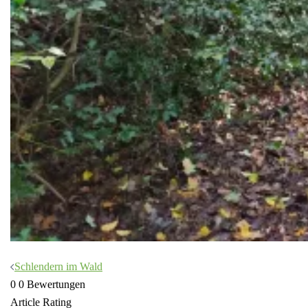
Beitragsnavigation
Schlendern im Wald
0
0
Bewertungen
Article Rating