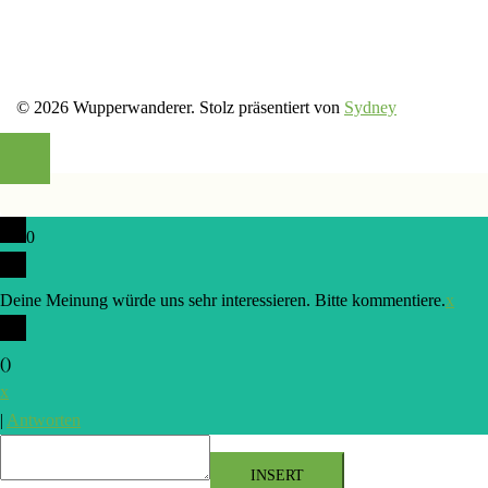
© 2026 Wupperwanderer. Stolz präsentiert von
Sydney
0
Deine Meinung würde uns sehr interessieren. Bitte kommentiere.
x
(
)
x
|
Antworten
INSERT