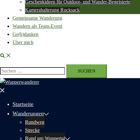
Geschenkideen für Outdoor- und Wander-Begeisterte
Kamerahalterung Rucksack
Gemeinsame Wanderung
Wandern als Team-Event
Ge(h)danken
Über mich
Suche
Suchen
nach:
Menü
schließen
Startseite
Wanderungen
Rundweg
Strecke
Rund um Wuppertal