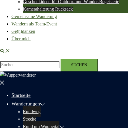
Geschenkideen für Outdoor- und Wander-Begeisterte
Kamerahalterung Rucksack
Gemeinsame Wanderung
Wandern als Team-Event
Ge(h)danken
Über mich
Suche
Suchen
nach:
Menü
schließen
Startseite
Wanderungen
Rundweg
Strecke
Rund um Wuppertal