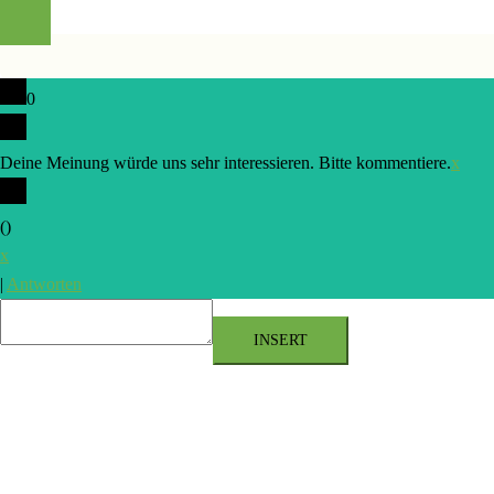
0
Deine Meinung würde uns sehr interessieren. Bitte kommentiere.
x
(
)
x
|
Antworten
INSERT