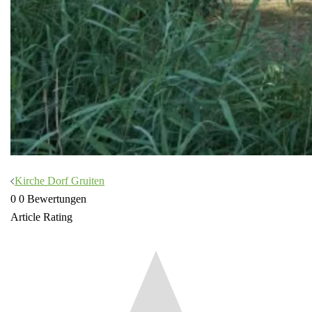
Beitragsnavigation
Kirche Dorf Gruiten
0
0
Bewertungen
Article Rating