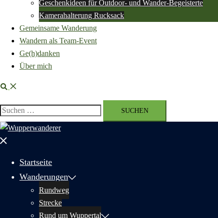
Geschenkideen für Outdoor- und Wander-Begeisterte
Kamerahalterung Rucksack
Gemeinsame Wanderung
Wandern als Team-Event
Ge(h)danken
Über mich
Suche
Suchen
nach:
Menü
schließen
Startseite
Wanderungen
Rundweg
Strecke
Rund um Wuppertal