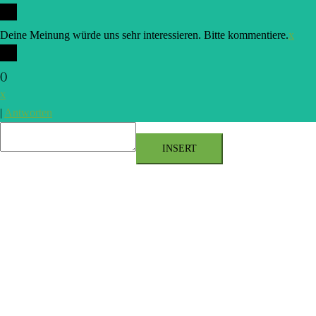
Deine Meinung würde uns sehr interessieren. Bitte kommentiere.
x
(
)
x
|
Antworten
INSERT