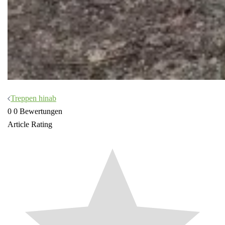
Beitragsnavigation
Treppen hinab
0
0
Bewertungen
Article Rating