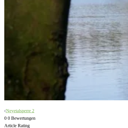
Beitragsnavigation
Neyetalsperre 2
0
0
Bewertungen
Article Rating