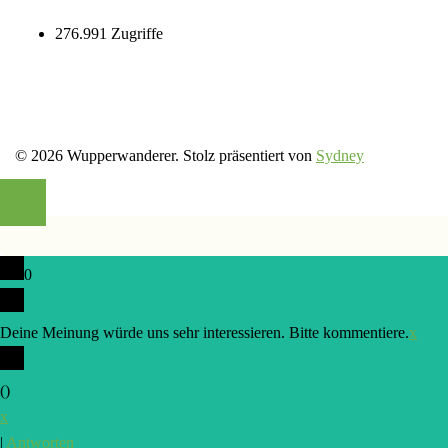
276.991 Zugriffe
© 2026 Wupperwanderer. Stolz präsentiert von
Sydney
0
Deine Meinung würde uns sehr interessieren. Bitte kommentiere.
x
(
)
x
|
Antworten