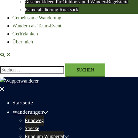
Geschenkideen für Outdoor- und Wander-Begeisterte
Kamerahalterung Rucksack
Gemeinsame Wanderung
Wandern als Team-Event
Ge(h)danken
Über mich
Suche
Suchen
nach:
Menü
schließen
Startseite
Wanderungen
Rundweg
Strecke
Rund um Wuppertal