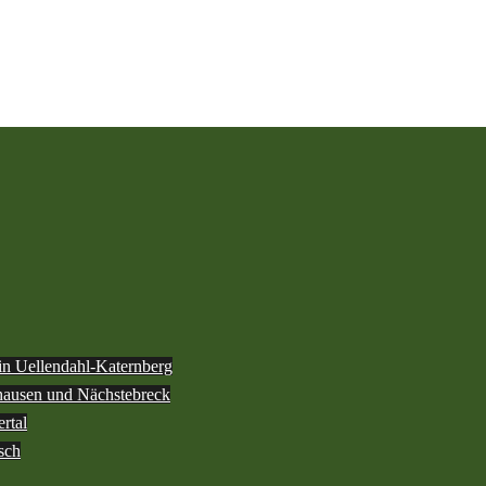
 in Uellendahl-Katernberg
ghausen und Nächstebreck
rtal
sch