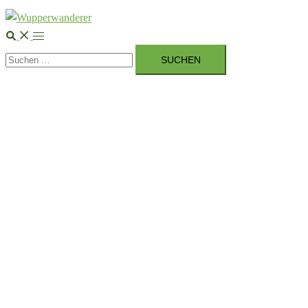
Suche
Menü
Suchen
umschalten
nach: