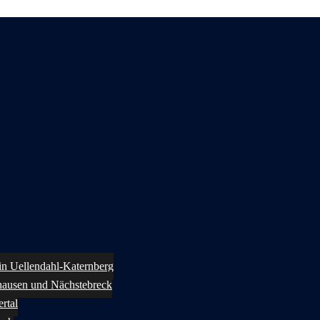
 in Uellendahl-Katernberg
ghausen und Nächstebreck
rtal