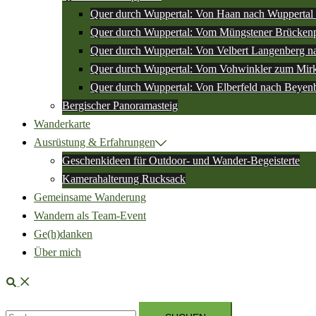
Quer durch Wuppertal: Von Haan nach Wuppertal 
Quer durch Wuppertal: Vom Müngstener Brückenp
Quer durch Wuppertal: Von Velbert Langenberg n
Quer durch Wuppertal: Vom Vohwinkler zum Mir
Quer durch Wuppertal: Von Elberfeld nach Beyen
Bergischer Panoramasteig
Wanderkarte
Ausrüstung & Erfahrungen
Geschenkideen für Outdoor- und Wander-Begeisterte
Kamerahalterung Rucksack
Gemeinsame Wanderung
Wandern als Team-Event
Ge(h)danken
Über mich
Suche
Suchen