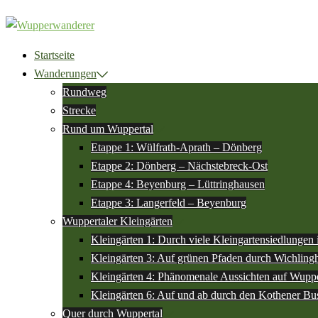
Zum
Inhalt
springen
Startseite
Wanderungen
Rundweg
Strecke
Rund um Wuppertal
Etappe 1: Wülfrath-Aprath – Dönberg
Etappe 2: Dönberg – Nächstebreck-Ost
Etappe 4: Beyenburg – Lüttringhausen
Etappe 3: Langerfeld – Beyenburg
Wuppertaler Kleingärten
Kleingärten 1: Durch viele Kleingartensiedlungen
Kleingärten 3: Auf grünen Pfaden durch Wichlin
Kleingärten 4: Phänomenale Aussichten auf Wuppe
Kleingärten 6: Auf und ab durch den Kothener Bu
Quer durch Wuppertal