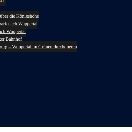
sch
über die Königshöhe
ark nach Wuppertal
ach Wuppertal
ker Bahnhof
burg – Wuppertal im Grünen durchqueren