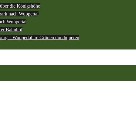
über die Königshöhe
ark nach Wuppertal
ach Wuppertal
ker Bahnhof
burg – Wuppertal im Grünen durchqueren