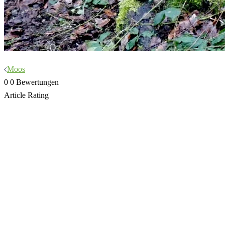
Beitragsnavigation
Moos
0
0
Bewertungen
Article Rating