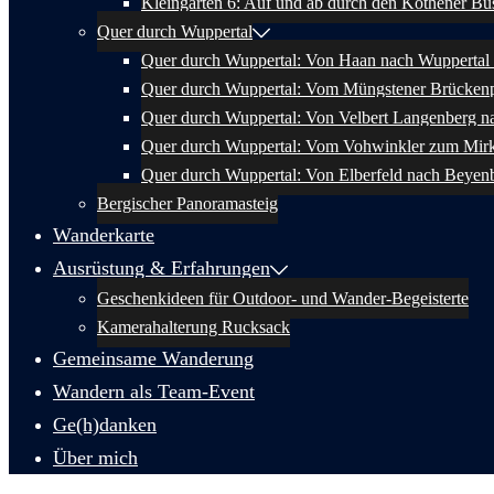
Kleingärten 6: Auf und ab durch den Kothener Bu
Quer durch Wuppertal
Quer durch Wuppertal: Von Haan nach Wuppertal 
Quer durch Wuppertal: Vom Müngstener Brückenp
Quer durch Wuppertal: Von Velbert Langenberg n
Quer durch Wuppertal: Vom Vohwinkler zum Mir
Quer durch Wuppertal: Von Elberfeld nach Beyen
Bergischer Panoramasteig
Wanderkarte
Ausrüstung & Erfahrungen
Geschenkideen für Outdoor- und Wander-Begeisterte
Kamerahalterung Rucksack
Gemeinsame Wanderung
Wandern als Team-Event
Ge(h)danken
Über mich