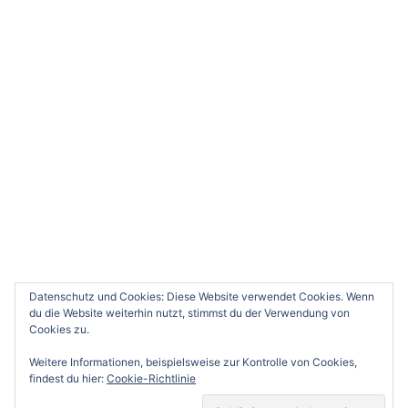
Sydney
0
Deine Meinung würde uns sehr interessieren. Bitte
kommentiere.
x
(
)
x
|
Antworten
Datenschutz und Cookies: Diese Website verwendet Cookies. Wenn
du die Website weiterhin nutzt, stimmst du der Verwendung von
Cookies zu.
Weitere Informationen, beispielsweise zur Kontrolle von Cookies,
findest du hier:
Cookie-Richtlinie