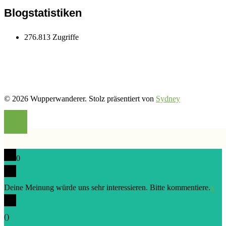
wupper.wanderer
Blogstatistiken
276.813 Zugriffe
© 2026 Wupperwanderer. Stolz präsentiert von
Sydney
0
Deine Meinung würde uns sehr interessieren. Bitte kommentiere.
x
(
)