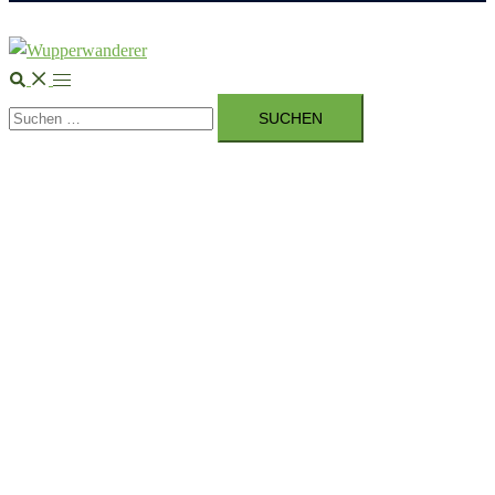
Suche
Menü
Suchen
umschalten
nach: