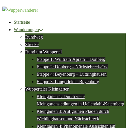
Zum
Inhalt
springen
Startseite
Wanderungen
Rundweg
Strecke
Rund um Wuppertal
Etappe 1: Wülfrath-Aprath – Dönberg
Etappe 2: Dönberg – Nächstebreck-Ost
Etappe 4: Beyenburg – Lüttringhausen
Etappe 3: Langerfeld – Beyenburg
Wuppertaler Kleingärten
Kleingärten 1: Durch viele
Kleingartensiedlungen in Uellendahl-Katernberg
Kleingärten 3: Auf grünen Pfaden durch
Wichlinghausen und Nächstebreck
Kleingärten 4: Phänomenale Aussichten auf