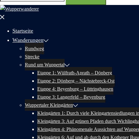
nach:
Menü
schließen
Startseite
Wanderungen
Rundweg
Strecke
Rund um Wuppertal
Etappe 1: Wülfrath-Aprath – Dönberg
Etappe 2: Dönberg – Nächstebreck-Ost
Etappe 4: Beyenburg – Lüttringhausen
Etappe 3: Langerfeld – Beyenburg
Wuppertaler Kleingärten
Kleingärten 1: Durch viele Kleingartensiedlungen 
Kleingärten 3: Auf grünen Pfaden durch Wichlingh
Kleingärten 4: Phänomenale Aussichten auf Wupper
Kleingärten 6: Auf und ab durch den Kothener Bus