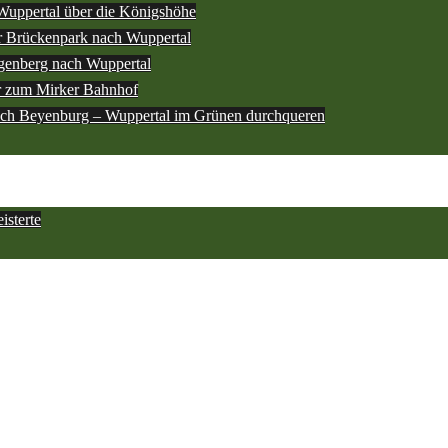
Wuppertal über die Königshöhe
 Brückenpark nach Wuppertal
genberg nach Wuppertal
r zum Mirker Bahnhof
ach Beyenburg – Wuppertal im Grünen durchqueren
sterte