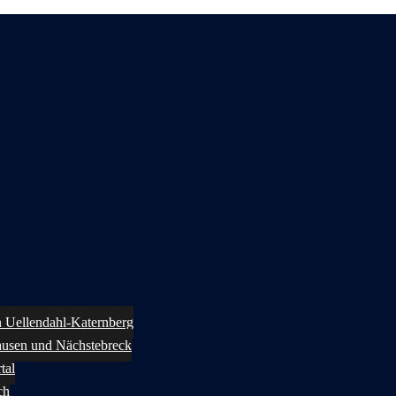
in Uellendahl-Katernberg
ausen und Nächstebreck
tal
ch