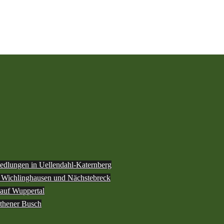
iedlungen in Uellendahl-Katernberg
h Wichlinghausen und Nächstebreck
 auf Wuppertal
othener Busch