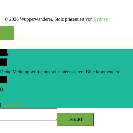
© 2026 Wupperwanderer. Stolz präsentiert von
Sydney
0
Deine Meinung würde uns sehr interessieren. Bitte kommentiere.
x
(
)
x
|
Antworten
INSERT