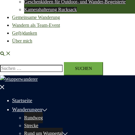
Geschenkideen für Outdoor- und Wander-Begeisterte
Kamerahalterung Rucksack
Gemeinsame Wanderung
Wandern als Team-Event
Ge(h)danken
Über mich
Suche
Suchen
nach:
Menü
schließen
Startseite
Wanderungen
Rundweg
Strecke
Rund um Wuppertal