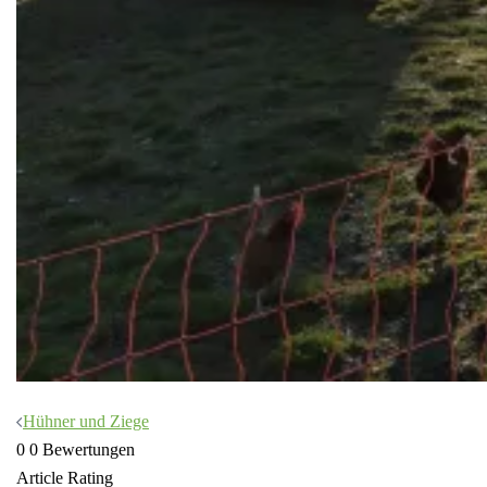
Beitragsnavigation
Hühner und Ziege
0
0
Bewertungen
Article Rating