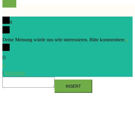
0
Deine Meinung würde uns sehr interessieren. Bitte kommentiere.
x
(
)
x
|
Antworten
INSERT