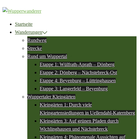
Zum
Inhalt
springen
Startseite
Wanderungen
Rundweg
Strecke
Rund um Wuppertal
Etappe 1: Wülfrath-Aprath – Dönberg
Etappe 2: Dönberg – Nächstebreck-Ost
Etappe 4: Beyenburg – Lüttringhausen
Etappe 3: Langerfeld – Beyenburg
Wuppertaler Kleingärten
Kleingärten 1: Durch viele
Kleingartensiedlungen in Uellendahl-Katernberg
Kleingärten 3: Auf grünen Pfaden durch
Wichlinghausen und Nächstebreck
Kleingärten 4: Phänomenale Aussichten auf