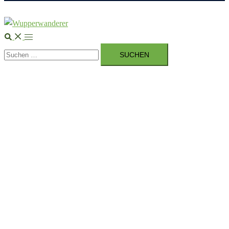
Suche
Menü
Suchen
umschalten
nach: