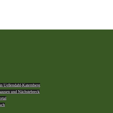
 in Uellendahl-Katernberg
ghausen und Nächstebreck
rtal
sch