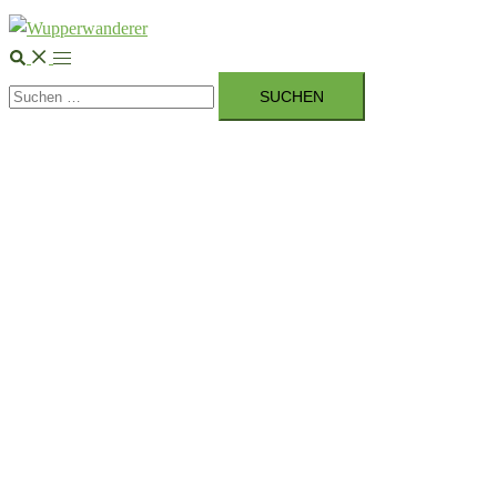
Suche
Menü
Suchen
umschalten
nach: