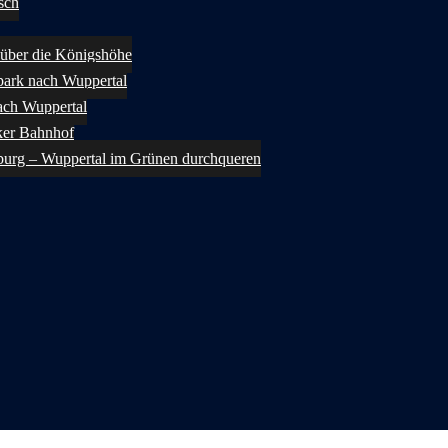
sch
über die Königshöhe
ark nach Wuppertal
ach Wuppertal
ker Bahnhof
burg – Wuppertal im Grünen durchqueren