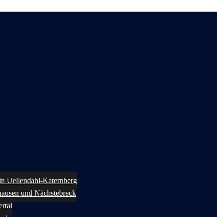
 in Uellendahl-Katernberg
ghausen und Nächstebreck
rtal