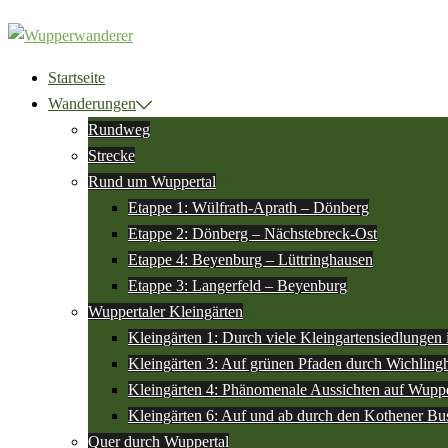
Zum
Inhalt
springen
Startseite
Wanderungen
Rundweg
Strecke
Rund um Wuppertal
Etappe 1: Wülfrath-Aprath – Dönberg
Etappe 2: Dönberg – Nächstebreck-Ost
Etappe 4: Beyenburg – Lüttringhausen
Etappe 3: Langerfeld – Beyenburg
Wuppertaler Kleingärten
Kleingärten 1: Durch viele Kleingartensiedlungen
Kleingärten 3: Auf grünen Pfaden durch Wichlin
Kleingärten 4: Phänomenale Aussichten auf Wuppe
Kleingärten 6: Auf und ab durch den Kothener Bu
Quer durch Wuppertal