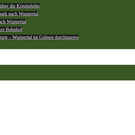
über die Königshöhe
ark nach Wuppertal
ach Wuppertal
ker Bahnhof
burg – Wuppertal im Grünen durchqueren