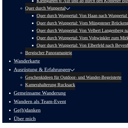
Kleingärten 6: Auf und ab durch den Kothener Bu
Quer durch Wuppertal
Quer durch Wuppertal: Von Haan nach Wuppertal 
Quer durch Wuppertal: Vom Müngstener Brückenp
Quer durch Wuppertal: Von Velbert Langenberg n
Quer durch Wuppertal: Vom Vohwinkler zum Mir
Quer durch Wuppertal: Von Elberfeld nach Beyen
Bergischer Panoramasteig
Wanderkarte
Ausrüstung & Erfahrungen
Geschenkideen für Outdoor- und Wander-Begeisterte
Kamerahalterung Rucksack
Gemeinsame Wanderung
Wandern als Team-Event
Ge(h)danken
Über mich