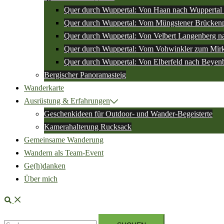
Quer durch Wuppertal: Von Haan nach Wuppertal 
Quer durch Wuppertal: Vom Müngstener Brückenp
Quer durch Wuppertal: Von Velbert Langenberg n
Quer durch Wuppertal: Vom Vohwinkler zum Mir
Quer durch Wuppertal: Von Elberfeld nach Beyen
Bergischer Panoramasteig
Wanderkarte
Ausrüstung & Erfahrungen
Geschenkideen für Outdoor- und Wander-Begeisterte
Kamerahalterung Rucksack
Gemeinsame Wanderung
Wandern als Team-Event
Ge(h)danken
Über mich
Suche
Suchen