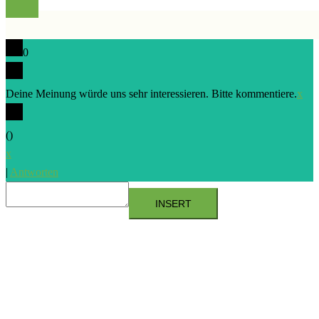
0
Deine Meinung würde uns sehr interessieren. Bitte kommentiere.
x
(
)
x
|
Antworten
INSERT