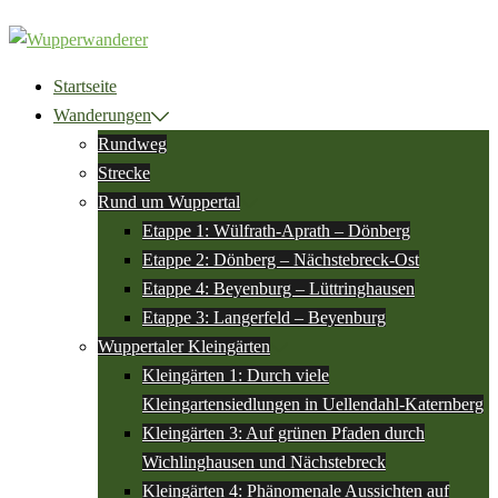
Zum
Inhalt
springen
Startseite
Wanderungen
Rundweg
Strecke
Rund um Wuppertal
Etappe 1: Wülfrath-Aprath – Dönberg
Etappe 2: Dönberg – Nächstebreck-Ost
Etappe 4: Beyenburg – Lüttringhausen
Etappe 3: Langerfeld – Beyenburg
Wuppertaler Kleingärten
Kleingärten 1: Durch viele
Kleingartensiedlungen in Uellendahl-Katernberg
Kleingärten 3: Auf grünen Pfaden durch
Wichlinghausen und Nächstebreck
Kleingärten 4: Phänomenale Aussichten auf