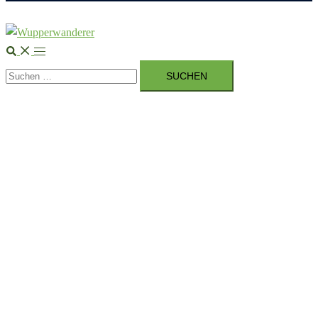
Suche
Menü
Suchen
umschalten
nach: