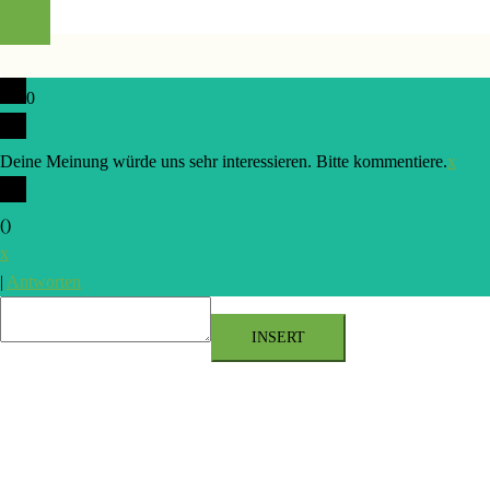
0
Deine Meinung würde uns sehr interessieren. Bitte kommentiere.
x
(
)
x
|
Antworten
INSERT