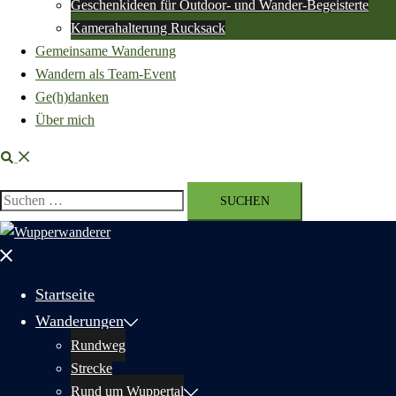
Geschenkideen für Outdoor- und Wander-Begeisterte
Kamerahalterung Rucksack
Gemeinsame Wanderung
Wandern als Team-Event
Ge(h)danken
Über mich
Suche
Suchen
nach:
Menü
schließen
Startseite
Wanderungen
Rundweg
Strecke
Rund um Wuppertal