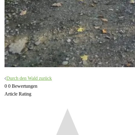
Beitragsnavigation
Durch den Wald zurück
0
0
Bewertungen
Article Rating