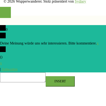
© 2026 Wupperwanderer. Stolz präsentiert von
Sydney
0
Deine Meinung würde uns sehr interessieren. Bitte kommentiere.
x
(
)
x
|
Antworten
INSERT