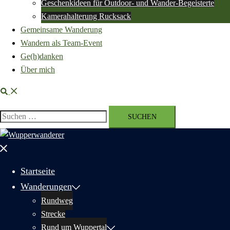
Geschenkideen für Outdoor- und Wander-Begeisterte
Kamerahalterung Rucksack
Gemeinsame Wanderung
Wandern als Team-Event
Ge(h)danken
Über mich
Suche
Suchen
nach:
Menü
schließen
Startseite
Wanderungen
Rundweg
Strecke
Rund um Wuppertal