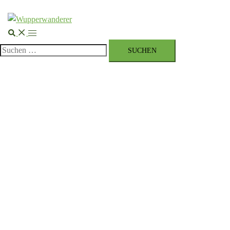
Suche
Menü
umschalten
Suchen
nach: