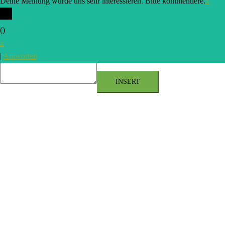
Deine Meinung würde uns sehr interessieren. Bitte kommentiere.
x
(
)
x
|
Antworten
INSERT