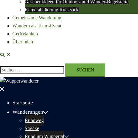
Geschenkideen für Outdoor- und Wander-Begeisterte
Kamerahalterung Rucksack
Gemeinsame Wanderung
Wandern als Team-Event
Ge(h)danken
Über mich
Suche
Suchen
nach:
Menü
schließen
Startseite
Wanderungen
Rundweg
Strecke
Rund um Wuppertal