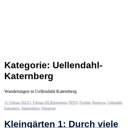
Kategorie:
Uellendahl-
Katernberg
Wanderungen in Uellendahl-Katernberg
11. Februar 2023
11. Februar 2023
Kleingärten
,
ÖPNV
,
Projekte
,
Rundweg
,
Uellendahl-
Katernberg
,
Wanderführer
,
Wuppertal
Kleingärten 1: Durch viele