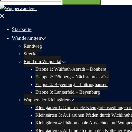
nach:
Menü
schließen
Startseite
Wanderungen
Rundweg
Strecke
Rund um Wuppertal
Etappe 1: Wülfrath-Aprath – Dönberg
Etappe 2: Dönberg – Nächstebreck-Ost
Etappe 4: Beyenburg – Lüttringhausen
Etappe 3: Langerfeld – Beyenburg
Wuppertaler Kleingärten
Kleingärten 1: Durch viele Kleingartensiedlungen 
Kleingärten 3: Auf grünen Pfaden durch Wichlingh
Kleingärten 4: Phänomenale Aussichten auf Wupper
Kleingärten 6: Auf und ab durch den Kothener Bus