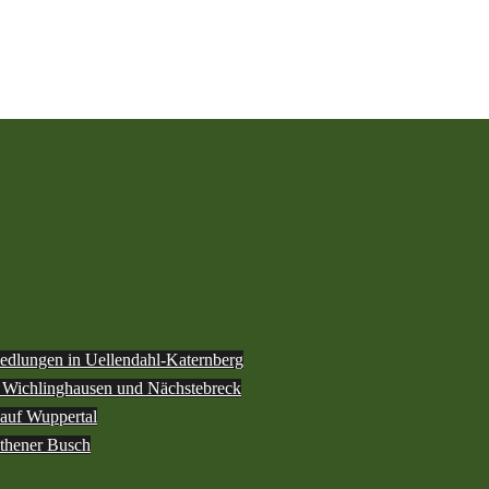
iedlungen in Uellendahl-Katernberg
h Wichlinghausen und Nächstebreck
 auf Wuppertal
othener Busch