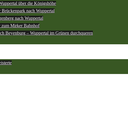
Wuppertal über die Königshöhe
 Brückenpark nach Wuppertal
genberg nach Wuppertal
r zum Mirker Bahnhof
ach Beyenburg – Wuppertal im Grünen durchqueren
sterte