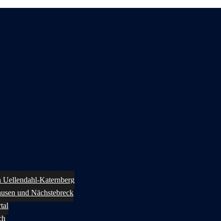
in Uellendahl-Katernberg
ausen und Nächstebreck
tal
ch