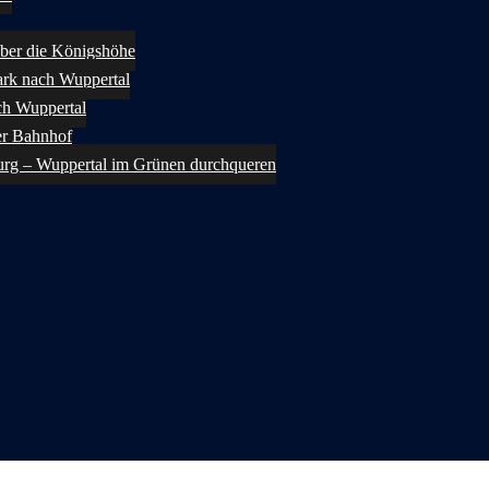
ber die Königshöhe
rk nach Wuppertal
ch Wuppertal
er Bahnhof
urg – Wuppertal im Grünen durchqueren